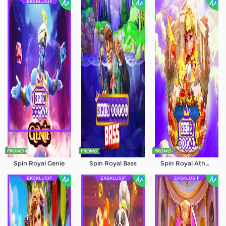
EKSKLUSIF
Spin Royal Genie
Spin Royal Bass
Spin Royal Athena
EKSKLUSIF
EKSKLUSIF
EKSKLUSIF