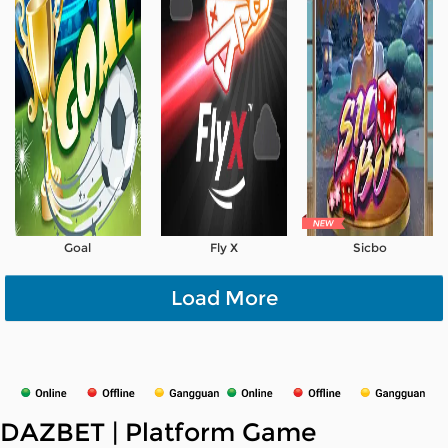
Goal
Fly X
Sicbo
Load More
DAZBET | Platform Game