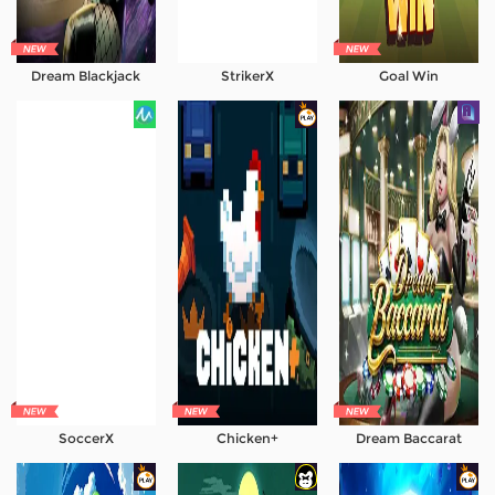
Referral
Promosi
Dream Blackjack
StrikerX
Goal Win
Hubungi Kami
Live Chat
Pengaduan Customer
Pilih Bahasa:
MASUK
DAFTAR
&copy; DAZBET | Platform Game Terlengkap &
SoccerX
Chicken+
Dream Baccarat
Terbaik 2026 Layanan 24/7. Hak Cipta Dilindungi.