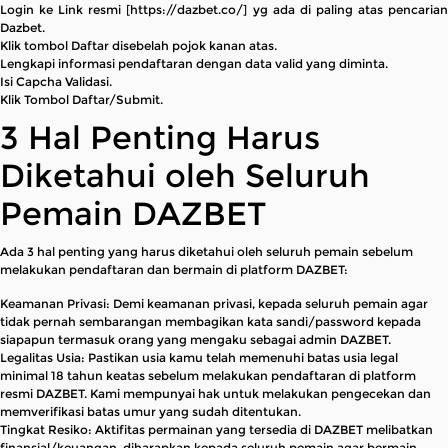
Login ke Link resmi [https://dazbet.co/] yg ada di paling atas pencarian
Dazbet.
Klik tombol Daftar disebelah pojok kanan atas.
Lengkapi informasi pendaftaran dengan data valid yang diminta.
Isi Capcha Validasi.
Klik Tombol Daftar/Submit.
3 Hal Penting Harus
Diketahui oleh Seluruh
Pemain DAZBET
Ada 3 hal penting yang harus diketahui oleh seluruh pemain sebelum
melakukan pendaftaran dan bermain di platform DAZBET:
Keamanan Privasi: Demi keamanan privasi, kepada seluruh pemain agar
tidak pernah sembarangan membagikan kata sandi/password kepada
siapapun termasuk orang yang mengaku sebagai admin DAZBET.
Legalitas Usia: Pastikan usia kamu telah memenuhi batas usia legal
minimal 18 tahun keatas sebelum melakukan pendaftaran di platform
resmi DAZBET. Kami mempunyai hak untuk melakukan pengecekan dan
memverifikasi batas umur yang sudah ditentukan.
Tingkat Resiko: Aktifitas permainan yang tersedia di DAZBET melibatkan
finansial/keuangan, diharapkan kepada seluruh pemain agar bermain