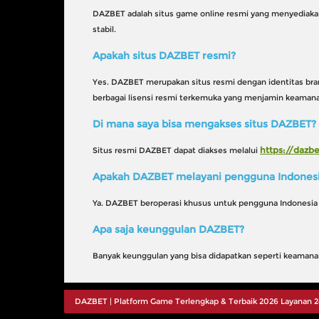
DAZBET adalah situs game online resmi yang menyediakan
stabil.
Apakah situs DAZBET resmi?
Yes. DAZBET merupakan situs resmi dengan identitas brand
berbagai lisensi resmi terkemuka yang menjamin keamana
Di mana saya bisa mengakses situs DAZBET?
https://dazb
Situs resmi DAZBET dapat diakses melalui
Apakah DAZBET melayani pengguna Indones
Ya. DAZBET beroperasi khusus untuk pengguna Indonesia
Apa saja keunggulan DAZBET?
Banyak keunggulan yang bisa didapatkan seperti keamanan,
DAZBET | Platform Game Terlengkap & Terbaik 2026 Layanan 24/