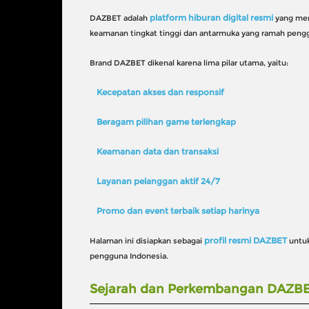
platform hiburan digital resmi
DAZBET adalah
yang men
keamanan tingkat tinggi dan antarmuka yang ramah peng
Brand DAZBET dikenal karena lima pilar utama, yaitu:
Kecepatan akses dan responsif
Beragam pilihan game terlengkap
Keamanan data dan transaksi
Layanan pelanggan aktif 24/7
Promo dan event terbaik setiap harinya
profil resmi DAZBET
Halaman ini disiapkan sebagai
untuk
pengguna Indonesia.
Sejarah dan Perkembangan DAZB