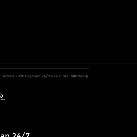
Terbaik 2026 Layanan 24/7.Hak Cipta Dilindungi.
nan 24/7