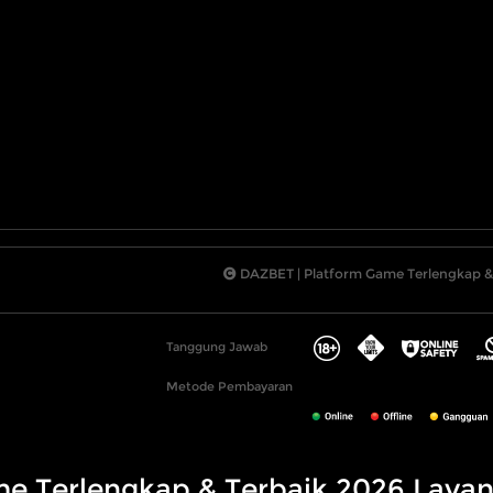
DAZBET | Platform Game Terlengkap & 
Tanggung Jawab
Metode Pembayaran
e Terlengkap & Terbaik 2026 Laya