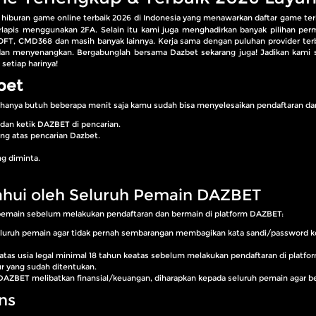
 hiburan game online terbaik 2026 di Indonesia yang menawarkan daftar game terle
lapis menggunakan 2FA. Selain itu kami juga menghadirkan banyak pilihan perm
FT, CMD368 dan masih banyak lainnya. Kerja sama dengan puluhan provider ter
dan menyenangkan. Bergabunglah bersama Dazbet sekarang juga! Jadikan kami 
setiap harinya!
bet
 hanya butuh beberapa menit saja kamu sudah bisa menyelesaikan pendaftaran da
dan ketik DAZBET di pencarian.
ling atas pencarian Dazbet.
ng diminta.
tahui oleh Seluruh Pemain DAZBET
h pemain sebelum melakukan pendaftaran dan bermain di platform DAZBET:
seluruh pemain agar tidak pernah sembarangan membagikan kata sandi/password 
batas usia legal minimal 18 tahun keatas sebelum melakukan pendaftaran di pla
r yang sudah ditentukan.
i DAZBET melibatkan finansial/keuangan, diharapkan kepada seluruh pemain agar b
ns