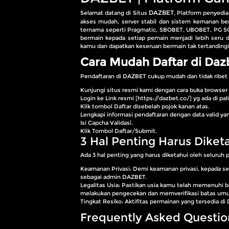
DAZBET
Selamat datang di Situs
, Platform penyedia
akses mudah, server stabil dan sistem kemanan ber
ternama seperti Pragmatic, SBOBET, UBOBET, PG SO
bermain kepada setiap pemain menjadi lebih seru 
kamu dan dapatkan keseruan bermain tak tertandingi 
Cara Mudah Daftar di Daz
Pendaftaran di DAZBET cukup mudah dan tidak ribet
Kunjungi situs resmi kami dengan cara buka browser 
Login ke Link resmi [https://dazbet.co/] yg ada di pa
Klik tombol Daftar disebelah pojok kanan atas.
Lengkapi informasi pendaftaran dengan data valid ya
Isi Capcha Validasi.
Klik Tombol Daftar/Submit.
3 Hal Penting Harus Dike
Ada 3 hal penting yang harus diketahui oleh seluru
Keamanan Privasi: Demi keamanan privasi, kepada 
sebagai admin DAZBET.
Legalitas Usia: Pastikan usia kamu telah memenuhi 
melakukan pengecekan dan memverifikasi batas umu
Tingkat Resiko: Aktifitas permainan yang tersedia d
Frequently Asked Questio