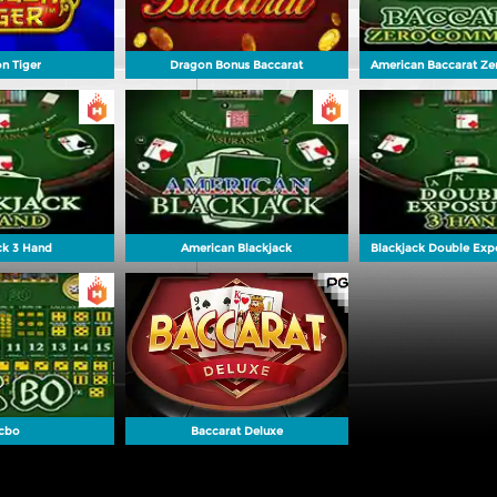
n Tiger
Dragon Bonus Baccarat
ck 3 Hand
American Blackjack
Blackjack Double Exp
icbo
Baccarat Deluxe