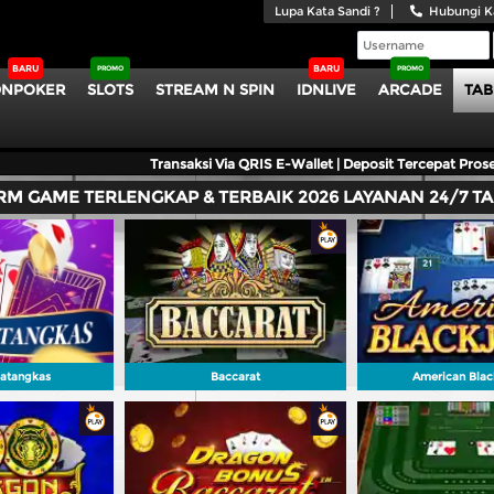
Lupa Kata Sandi ?
Hubungi K
BARU
BARU
PROMO
PROMO
DNPOKER
SLOTS
STREAM N SPIN
IDNLIVE
ARCADE
TAB
Transaksi Via QRIS E-Wallet | Deposit Tercepat Proses 1
RM GAME TERLENGKAP & TERBAIK 2026 LAYANAN 24/7 T
atangkas
Baccarat
American Blac