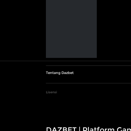
Tentang Dazbet
Lisensi
DAZBET | Platform Gam