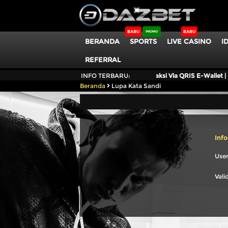
BARU
BARU
PROMO
BERANDA
SPORTS
LIVE CASINO
I
REFERRAL
INFO TERBARU:
Transaksi Via QRIS E-Wallet | D
Beranda
Lupa Kata Sandi
Info
Use
Valid