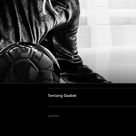
Tentang Dazbet
Lisensi