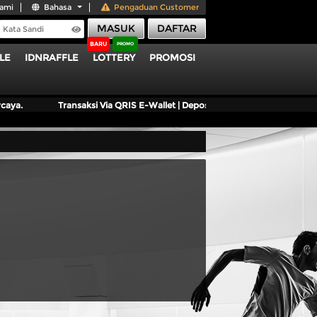
ami
Bahasa
Pengaduan Customer
DAFTAR
BARU
PROMO
LE
IDNRAFFLE
LOTTERY
PROMOSI
ya.
Transaksi Via QRIS E-Wallet | Deposit Tercepat Proses 1 Detik |