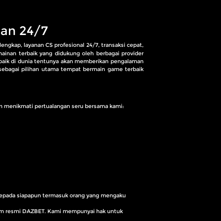
nan 24/7
ngkap, layanan CS profesional 24/7, transaksi cepat,
ainan terbaik yang didukung oleh berbagai provider
baik di dunia tentunya akan memberikan pengalaman
sebagai pilihan utama tempat bermain game terbaik
n menikmati pertualangan seru bersama kami:
kepada siapapun termasuk orang yang mengaku
tform resmi DAZBET. Kami mempunyai hak untuk