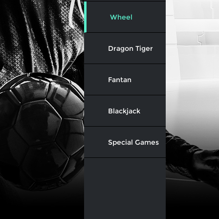
Wheel
Dragon Tiger
Fantan
Blackjack
Special Games