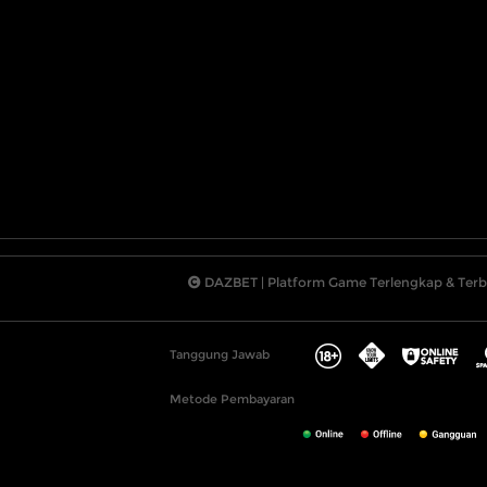
DAZBET | Platform Game Terlengkap & Terba
Tanggung Jawab
Metode Pembayaran