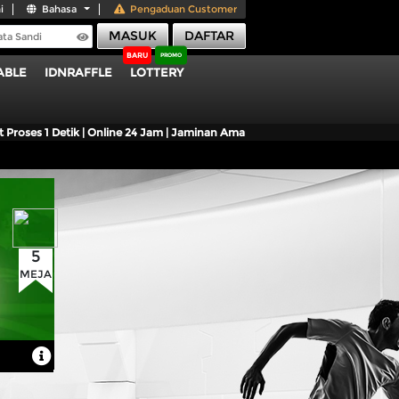
i
Bahasa
Pengaduan Customer
DAFTAR
BARU
PROMO
ABLE
IDNRAFFLE
LOTTERY
roses 1 Detik | Online 24 Jam | Jaminan Aman Dan Terpercaya.
Trans
in
Max
Rb
5Jt
Rb
7,5Jt
Rb
7,5Jt
Rb
2,5Jt
5
Rb
5Jt
MEJA
ASUK