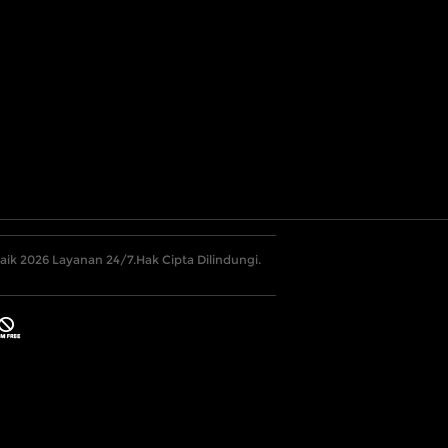
ik 2026 Layanan 24/7.Hak Cipta Dilindungi.