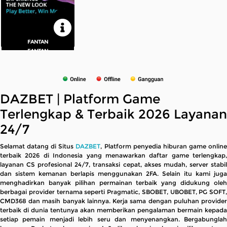
DAFTAR
MASUK
Referral
KEMBALI
Promosi
FANTAN
FANTAN
Hubungi Kami
Live Chat
DAZBET | Platform Game
Pengaduan Customer
Terlengkap & Terbaik 2026 Layanan
Pilih Bahasa:
24/7
Selamat datang di Situs
DAZBET
, Platform penyedia hiburan game onlin
terbaik 2026 di Indonesia yang menawarkan daftar game terlengkap,
layanan CS profesional 24/7, transaksi cepat, akses mudah, server stabil
MASUK
DAFTAR
dan sistem kemanan berlapis menggunakan 2FA. Selain itu kami juga
menghadirkan banyak pilihan permainan terbaik yang didukung oleh
berbagai provider ternama seperti Pragmatic, SBOBET, UBOBET, PG SOFT,
&copy; DAZBET | Platform Game Terlengkap &
CMD368 dan masih banyak lainnya. Kerja sama dengan puluhan provider
Terbaik 2026 Layanan 24/7. Hak Cipta Dilindungi.
terbaik di dunia tentunya akan memberikan pengalaman bermain kepada
setiap pemain menjadi lebih seru dan menyenangkan. Bergabunglah