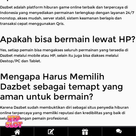
Dazbet adalah platform hiburan game online terbaik dan terpercaya di
Indonesia yang menyediakan permainan terlengkap dengan layanan 24/7
nonstop, akses mudah, server stabil, sistem keamanan berlapis dan
transaksi cepat menggunakan Qris.
Apakah bisa bermain lewat HP?
Yes, setiap pemain bisa mengakses seluruh permainan yang tersedia di
Dazbet melalui mobile atau HP, selain itu juga bisa diakses melalui
Destop/PC dan Tablet.
Mengapa Harus Memilih
Dazbet sebagai temapt yang
aman untuk bermain?
Karena Dazbet sudah membuktikan diri sebagai situs penyedia hiburan
online terpercaya yang memiliki reputasi dan kredibilitas yang baik di
seluruh kalangan pemain profesional.
Licensed