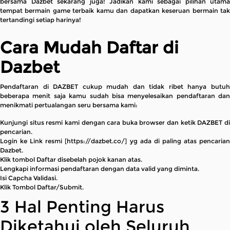
bersama Dazbet sekarang juga! Jadikan kami sebagai pilihan utama
tempat bermain game terbaik kamu dan dapatkan keseruan bermain tak
tertandingi setiap harinya!
Cara Mudah Daftar di
Dazbet
Pendaftaran di DAZBET cukup mudah dan tidak ribet hanya butuh
beberapa menit saja kamu sudah bisa menyelesaikan pendaftaran dan
menikmati pertualangan seru bersama kami:
Kunjungi situs resmi kami dengan cara buka browser dan ketik DAZBET di
pencarian.
Login ke Link resmi [https://dazbet.co/] yg ada di paling atas pencarian
Dazbet.
Klik tombol Daftar disebelah pojok kanan atas.
Lengkapi informasi pendaftaran dengan data valid yang diminta.
Isi Capcha Validasi.
Klik Tombol Daftar/Submit.
3 Hal Penting Harus
Diketahui oleh Seluruh