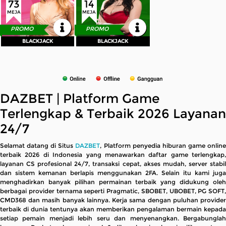
73
14
DAFTAR
MASUK
DAFTAR
MASUK
MEJA
MEJA
Referral
KEMBALI
KEMBALI
PROMO
PROMO
Promosi
BLACKJACK
BLACKJACK
BLACKJACK
BLACKJACK
Hubungi Kami
Live Chat
DAZBET | Platform Game
Pengaduan Customer
Terlengkap & Terbaik 2026 Layanan
Pilih Bahasa:
24/7
Selamat datang di Situs
DAZBET
, Platform penyedia hiburan game onlin
terbaik 2026 di Indonesia yang menawarkan daftar game terlengkap,
layanan CS profesional 24/7, transaksi cepat, akses mudah, server stabil
MASUK
DAFTAR
dan sistem kemanan berlapis menggunakan 2FA. Selain itu kami juga
menghadirkan banyak pilihan permainan terbaik yang didukung oleh
berbagai provider ternama seperti Pragmatic, SBOBET, UBOBET, PG SOFT,
&copy; DAZBET | Platform Game Terlengkap &
CMD368 dan masih banyak lainnya. Kerja sama dengan puluhan provider
Terbaik 2026 Layanan 24/7. Hak Cipta Dilindungi.
terbaik di dunia tentunya akan memberikan pengalaman bermain kepada
setiap pemain menjadi lebih seru dan menyenangkan. Bergabunglah