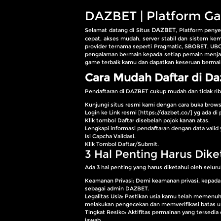
DAZBET | Platform Ga
DAZBET
Selamat datang di Situs
, Platform penye
cepat, akses mudah, server stabil dan sistem ke
provider ternama seperti Pragmatic, SBOBET, UB
pengalaman bermain kepada setiap pemain menjad
game terbaik kamu dan dapatkan keseruan bermain 
Cara Mudah Daftar di Da
Pendaftaran di DAZBET cukup mudah dan tidak rib
Kunjungi situs resmi kami dengan cara buka brows
Login ke Link resmi [https://dazbet.co/] yg ada di
Klik tombol Daftar disebelah pojok kanan atas.
Lengkapi informasi pendaftaran dengan data valid 
Isi Capcha Validasi.
Klik Tombol Daftar/Submit.
3 Hal Penting Harus Dik
Ada 3 hal penting yang harus diketahui oleh sel
Keamanan Privasi: Demi keamanan privasi, kepad
sebagai admin DAZBET.
Legalitas Usia: Pastikan usia kamu telah memenu
melakukan pengecekan dan memverifikasi batas u
Tingkat Resiko: Aktifitas permainan yang tersedi
jawab.