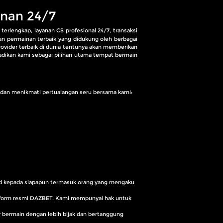
anan 24/7
erlengkap, layanan CS profesional 24/7, transaksi
an permainan terbaik yang didukung oleh berbagai
vider terbaik di dunia tentunya akan memberikan
dikan kami sebagai pilihan utama tempat bermain
 dan menikmati pertualangan seru bersama kami:
rd kepada siapapun termasuk orang yang mengaku
latform resmi DAZBET. Kami mempunyai hak untuk
r bermain dengan lebih bijak dan bertanggung