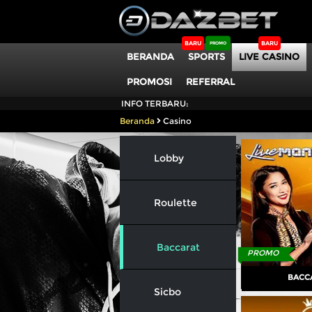
BARU
BARU
PROMO
BERANDA
SPORTS
LIVE CASINO
PROMOSI
REFERRAL
INFO TERBARU:
Beranda
Casino
Meja
Lobby
Baccarat
Roulette
Sicbo
Blackjack
Roulette
Wheel
Dragon Tiger
DAFTAR
Baccarat
PROMO
KEM
BACC
BACC
Sicbo
Meja