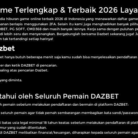
me Terlengkap & Terbaik 2026 Lay
dia hiburan game online terbaik 2026 di Indonesia yang menawarkan daftar game t
manan berlapis menggunakan 2FA. Selain itu kami juga menghadirkan banyak pilih
OBET, PG SOFT, CMD368 dan masih banyak lainnya. Kerja sama dengan puluhan pro
i lebih seru dan menyenangkan. Bergabunglah bersama Dazbet sekarang juga! Ja
tak tertandingi setiap harinya!
zbet
et hanya butuh beberapa menit saja kamu sudah bisa menyelesaikan pendaftaran
er dan ketik DAZBET di pencarian.
 paling atas pencarian Dazbet.
yang diminta.
etahui oleh Seluruh Pemain DAZBET
uruh pemain sebelum melakukan pendaftaran dan bermain di platform DAZBET:
a seluruh pemain agar tidak pernah sembarangan membagikan kata sandi/passwo
hi batas usia legal minimal 18 tahun keatas sebelum melakukan pendaftaran di p
mur yang sudah ditentukan.
a di DAZBET melibatkan finansial/keuangan, diharapkan kepada seluruh pemain aga