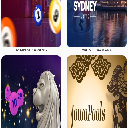
MAIN SEKARANG
MAIN SEKARANG