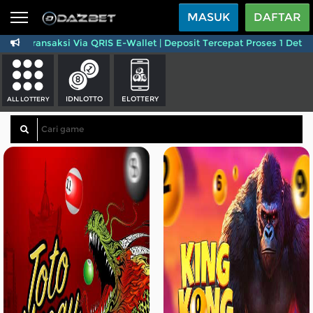
Beranda
MASUK
DAFTAR
Transaksi Via QRIS E-Wallet | Deposit Tercepat Proses 1 Detik |
Sports
BARU
PROMO
Live Casino
BARU
IDNLOTTO
ELOTTERY
IDNPoker
ALL LOTTERY
BARU
Slots
PROMO
IDNLIVE
BARU
Stream N Spin
Arcade
PROMO
Table Games
Lottery
BARU
PROMO
IDNRaffle